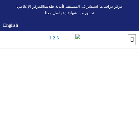
خطي
مركز دراسات استشراف المستقبل
أندية طلابية
المركز الإعلامي
لى
تحقق من شهادتك
تواصل معنا
لمحتوى
English
تواصل معنا
أندية طلابية
التسجيل والقبول
اكتشف الجامعة
تحقق من شهادتك
البرنامج التأسيسي الجامعي
المركز الإعلامي
مركز استشراف المستقبل