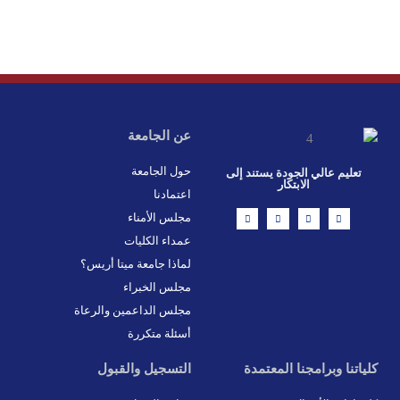
عن الجامعة
حول الجامعة
تعليم عالي الجودة يستند إلى
الابتكار
اعتمادنا
L
X
F
I
مجلس الأمناء
i
-
a
n
n
t
c
s
عمداء الكليات
k
w
e
t
e
i
b
a
d
t
o
g
لماذا جامعة ميتا أريس؟
i
t
o
r
n
e
k
a
مجلس الخبراء
r
-
m
f
مجلس الداعمين والرعاة
أسئلة متكررة
كلياتنا وبرامجنا المعتمدة
التسجيل والقبول