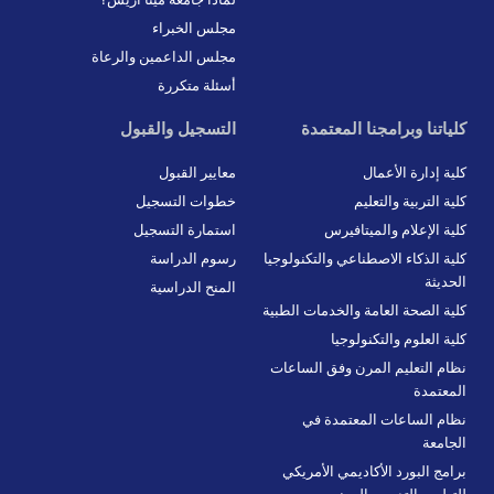
i
t
o
r
n
e
k
a
مجلس الخبراء
r
-
m
f
مجلس الداعمين والرعاة
أسئلة متكررة
كلياتنا وبرامجنا المعتمدة
التسجيل والقبول
كلية إدارة الأعمال
معايير القبول
كلية التربية والتعليم
خطوات التسجيل
كلية الإعلام والميتافيرس
استمارة التسجيل
كلية الذكاء الاصطناعي والتكنولوجيا
رسوم الدراسة
الحديثة
المنح الدراسية
كلية الصحة العامة والخدمات الطبية
كلية العلوم والتكنولوجيا
نظام التعليم المرن وفق الساعات
المعتمدة
نظام الساعات المعتمدة في
الجامعة
برامج البورد الأكاديمي الأمريكي