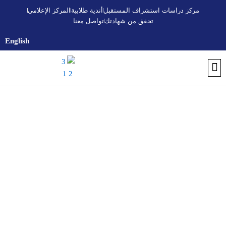
خطي
مركز دراسات استشراف المستقبل
أندية طلابية
المركز الإعلامي
لى
تحقق من شهادتك
تواصل معنا
لمحتوى
English
تواصل معنا
أندية طلابية
التسجيل والقبول
اكتشف الجامعة
تحقق من شهادتك
البرنامج التأسيسي الجامعي
المركز الإعلامي
مركز استشراف المستقبل