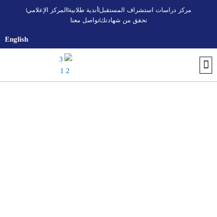
خطي
مركز دراسات استشراف المستقبل
أندية طلابية
المركز الإعلامي
لى
تحقق من شهادتك
تواصل معنا
لمحتوى
English
تواصل معنا
أندية طلابية
التسجيل والقبول
اكتشف الجامعة
تحقق من شهادتك
البرنامج التأسيسي الجامعي
المركز الإعلامي
مركز استشراف المستقبل