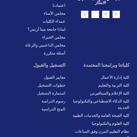
الابتكار
اعتمادنا
L
X
F
I
مجلس الأمناء
i
-
a
n
n
t
c
s
عمداء الكليات
k
w
e
t
e
i
b
a
d
t
o
g
لماذا جامعة ميتا أريس؟
i
t
o
r
n
e
k
a
مجلس الخبراء
r
-
m
f
مجلس الداعمين والرعاة
أسئلة متكررة
كلياتنا وبرامجنا المعتمدة
التسجيل والقبول
كلية إدارة الأعمال
معايير القبول
كلية التربية والتعليم
خطوات التسجيل
كلية الإعلام والميتافيرس
استمارة التسجيل
كلية الذكاء الاصطناعي والتكنولوجيا
رسوم الدراسة
الحديثة
المنح الدراسية
كلية الصحة العامة والخدمات الطبية
كلية العلوم والتكنولوجيا
نظام التعليم المرن وفق الساعات