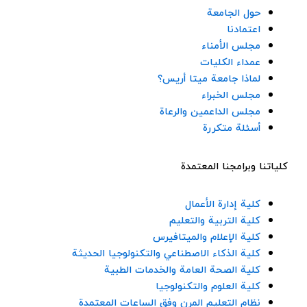
n
t
c
s
حول الجامعة
k
w
e
t
اعتمادنا
مجلس الأمناء
e
i
b
a
عمداء الكليات
لماذا جامعة ميتا أريس؟
d
t
o
g
مجلس الخبراء
مجلس الداعمين والرعاة
i
t
o
r
أسئلة متكررة
n
e
k
a
كلياتنا وبرامجنا المعتمدة
r
-
m
كلية إدارة الأعمال
كلية التربية والتعليم
f
كلية الإعلام والميتافيرس
كلية الذكاء الاصطناعي والتكنولوجيا الحديثة
كلية الصحة العامة والخدمات الطبية
كلية العلوم والتكنولوجيا
نظام التعليم المرن وفق الساعات المعتمدة