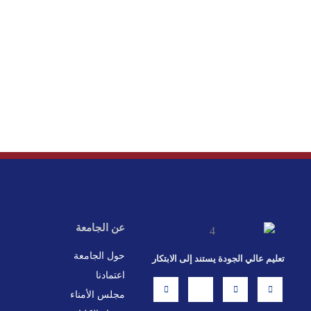
عن الجامعة
حول الجامعة
تعليم عالي الجودة يستند إلى الابتكار
اعتمادنا
L
X
F
I
i
-
a
n
مجلس الأمناء
n
t
c
s
k
w
e
t