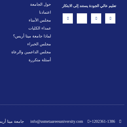
حول الجامعة
تعليم عالي الجودة يستند إلى الابتكار
اعتمادنا
L
X
F
I
i
-
a
n
مجلس الأمناء
n
t
c
s
k
w
e
t
عمداء الكليات
e
i
b
a
d
t
o
g
i
t
o
r
لماذا جامعة ميتا أريس؟
n
e
k
a
r
-
m
مجلس الخبراء
f
مجلس الداعمين والرعاة
أسئلة متكررة
جامعة ميتا أري
info@usmetaareesuniversity.com
1202361-1386+