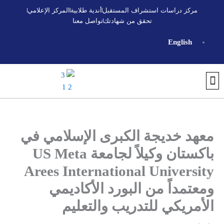
خطي
مركز دراسات استشراف المستقبل
أندية طلابية
المركز الإعلامي
لى
تحقق من شهادتك
تواصل معنا
لمحتوى
English
تواصل معنا
أندية طلابية
التسجيل والقبول
اكتشف الجامعة
تحقق من شهادتك
البرنامج التأسيسي الجامعي
المركز الإعلامي
مركز استشراف المستقبل
معهد خديجة الكبرى الإسلامي في
باكستان وكيلاً لجامعة US Meta
Arees International University
ومعتمداً من البورد الأكاديمي
الأمريكي للتدريب والتعليم