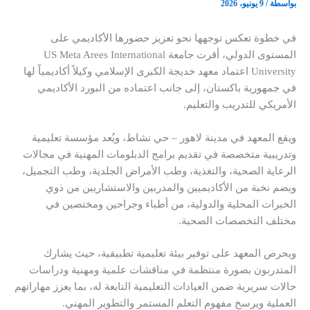
بواسطة
/
9 يونيو، 2026
في خطوة تعكس توجهها نحو تعزيز حضورها الأكاديمي على
المستوى الدولي، أقرت جامعة US Meta Arees International
University اعتماد معهد خديجة الكبرى الإسلامي وكيلاً أكاديمياً لها
في جمهورية باكستان، إلى جانب اعتماده من البورد الأكاديمي
الأمريكي للتدريب والتعليم.
ويقع المعهد في مدينة لاهور – حي نشاط، ويُعد مؤسسة تعليمية
وتدريبية متخصصة في تقديم برامج الدبلومات المهنية في مجالات
الرعاية الصحية، والتغذية، وطب الأمراض الجلدية، وطب التجميل،
ويضم نخبة من الأكاديميين والمدربين والاستشاريين من ذوي
الخبرات المحلية والدولية، من أطباء وجراحين ومختصين في
مختلف التخصصات الصحية.
ويحرص المعهد على توفير بيئة تعليمية تطبيقية، حيث يشارك
المتدربون بصورة منتظمة في مناقشات علمية ومهنية ودراسات
حالات سريرية ضمن العيادات التعليمية التابعة له، بما يعزز مهاراتهم
العملية ويرسخ مفهوم التعلم المستمر والتطوير المهني.