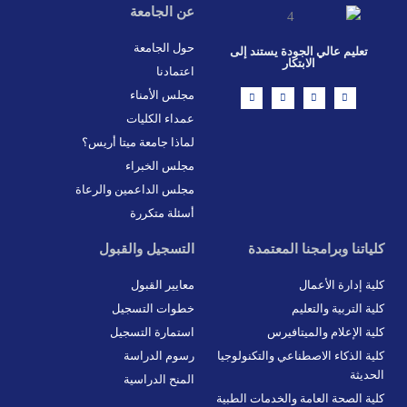
عن الجامعة
حول الجامعة
تعليم عالي الجودة يستند إلى
الابتكار
اعتمادنا
L
X
F
I
مجلس الأمناء
i
-
a
n
n
t
c
s
عمداء الكليات
k
w
e
t
e
i
b
a
d
t
o
g
لماذا جامعة ميتا أريس؟
i
t
o
r
n
e
k
a
مجلس الخبراء
r
-
m
f
مجلس الداعمين والرعاة
أسئلة متكررة
كلياتنا وبرامجنا المعتمدة
التسجيل والقبول
كلية إدارة الأعمال
معايير القبول
كلية التربية والتعليم
خطوات التسجيل
كلية الإعلام والميتافيرس
استمارة التسجيل
كلية الذكاء الاصطناعي والتكنولوجيا
رسوم الدراسة
الحديثة
المنح الدراسية
كلية الصحة العامة والخدمات الطبية