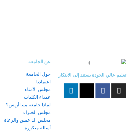
عن الجامعة
حول الجامعة
تعليم عالي الجودة يستند إلى الابتكار
اعتمادنا
L
X
F
I
مجلس الأمناء
i
-
a
n
عمداء الكليات
n
t
c
s
لماذا جامعة ميتا أريس؟
k
w
e
t
مجلس الخبراء
e
i
b
a
مجلس الداعمين والرعاة
d
t
o
g
أسئلة متكررة
i
t
o
r