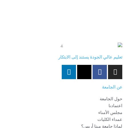
تعليم عالي الجودة يستند إلى الابتكار
L
X
F
I
i
-
a
n
n
t
c
s
عن الجامعة
k
w
e
t
e
i
b
a
حول الجامعة
d
t
o
g
اعتمادنا
i
t
o
r
مجلس الأمناء
n
e
k
a
عمداء الكليات
r
-
m
لماذا جامعة ميتا أريس؟