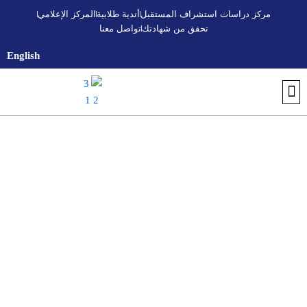
خطي
مركز دراسات استشراف المستقبل
أندية طلابية
المركز الإعلامي
لى
تحقق من شهادتك
تواصل معنا
لمحتوى
English
تواصل معنا
أندية طلابية
التسجيل والقبول
اكتشف الجامعة
تحقق من شهادتك
البرنامج التأسيسي الجامعي
المركز الإعلامي
مركز استشراف المستقبل