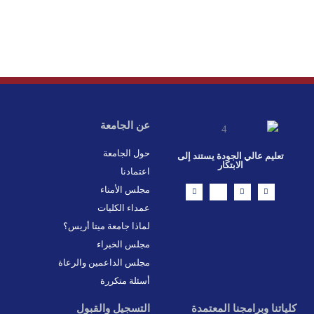
عن الجامعة
حول الجامعة
تعليم عالي الجودة يستند إلى
الابتكار
اعتمادنا
L
X
F
I
مجلس الأمناء
i
-
a
n
n
t
c
s
عمداء الكليات
k
w
e
t
e
i
b
a
d
t
o
g
لماذا جامعة ميتا أريس؟
i
t
o
r
n
e
k
a
مجلس الخبراء
r
-
m
f
مجلس الداعمين والرعاة
أسئلة متكررة
كلياتنا وبرامجنا المعتمدة
التسجيل والقبول