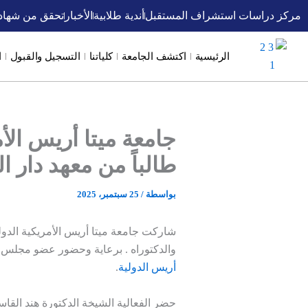
خطي
مركز دراسات استشراف المستقبل
أندية طلابية
الأخبار
تحقق من شهاد
لى
لمحتوى
الرئيسية
اكتشف الجامعة
كلياتنا
التسجيل والقبول
ا
طالباً من معهد دار ال
بواسطة
/
25 سبتمبر، 2025
والدكتوراه . برعاية وحضور عضو مجلس أ
أريس الدولية
.
حضر الفعالية الشيخة الدكتورة هند القاس