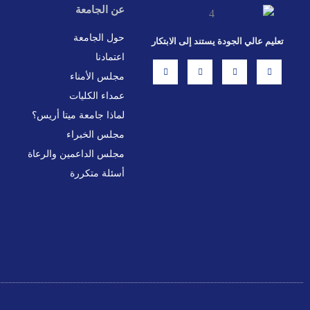
عن الجامعة
حول الجامعة
تعليم عالي الجودة يستند إلى الابتكار
اعتمادنا
L
X
F
I
i
-
a
n
مجلس الأمناء
n
t
c
s
k
w
e
t
عمداء الكليات
e
i
b
a
d
t
o
g
i
t
o
r
لماذا جامعة ميتا أريس؟
n
e
k
a
r
-
m
مجلس الخبراء
f
مجلس الداعمين والرعاة
أسئلة متكررة