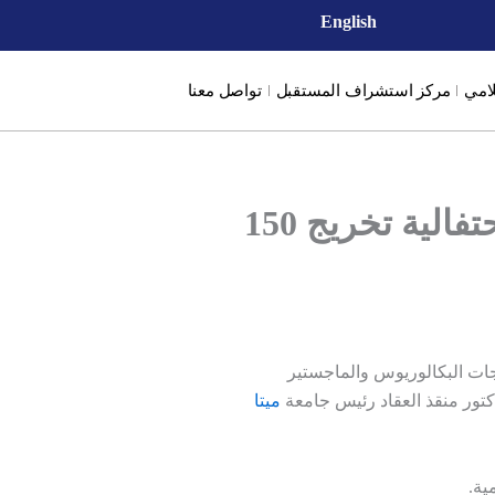
English
لامي
مركز استشراف المستقبل
تواصل معنا
جامعة ميتا أريس الأمريكية الدولية ترعى وتشارك في احتفالية تخريج 150
عهد دار العلم في دبي بدرجات البكالوريوس والماجستير
كتور منقذ العقاد رئيس جامعة
ميتا
ية.