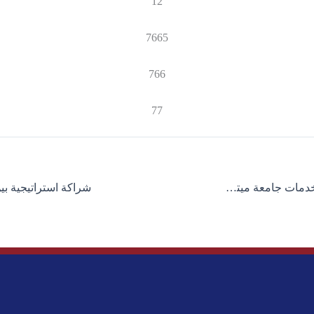
12
7665
766
77
وزارة التعليم الأمريكية تتبنى رسمياً خدمات جامعة ميتا أريس الأمريكية الدولية في التعليم الثانوي الثاني وبرامج الالتحاق المزدوج.