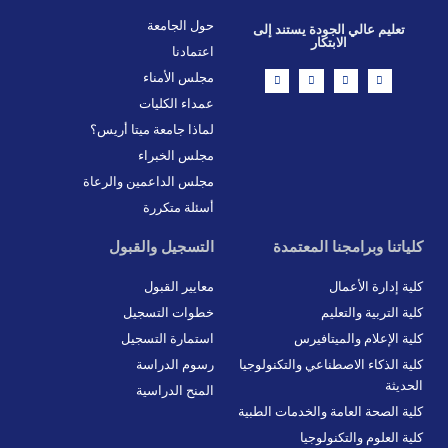
حول الجامعة
تعليم عالي الجودة يستند إلى
الابتكار
اعتمادنا
L
X
F
I
مجلس الأمناء
i
-
a
n
n
t
c
s
عمداء الكليات
k
w
e
t
e
i
b
a
d
t
o
g
لماذا جامعة ميتا أريس؟
i
t
o
r
n
e
k
a
مجلس الخبراء
r
-
m
f
مجلس الداعمين والرعاة
أسئلة متكررة
كلياتنا وبرامجنا المعتمدة
التسجيل والقبول
كلية إدارة الأعمال
معايير القبول
كلية التربية والتعليم
خطوات التسجيل
كلية الإعلام والميتافيرس
استمارة التسجيل
كلية الذكاء الاصطناعي والتكنولوجيا
رسوم الدراسة
الحديثة
المنح الدراسية
كلية الصحة العامة والخدمات الطبية
كلية العلوم والتكنولوجيا