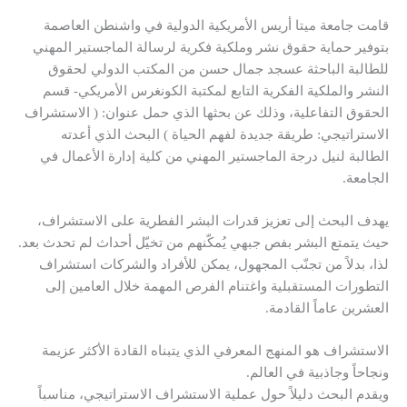
قامت جامعة ميتا أريس الأمريكية الدولية في واشنطن العاصمة
بتوفير حماية حقوق نشر وملكية فكرية لرسالة الماجستير المهني
للطالبة الباحثة عسجد جمال حسن من المكتب الدولي لحقوق
النشر والملكية الفكرية التابع لمكتبة الكونغرس الأمريكي- قسم
الحقوق التفاعلية، وذلك عن بحثها الذي حمل عنوان: ( الاستشراف
الاستراتيجي: طريقة جديدة لفهم الحياة ) البحث الذي أعدته
الطالبة لنيل درجة الماجستير المهني من كلية إدارة الأعمال في
الجامعة.
يهدف البحث إلى تعزيز قدرات البشر الفطرية على الاستشراف،
حيث يتمتع البشر بفص جبهي يُمكّنهم من تخيّل أحداث لم تحدث بعد.
لذا، بدلاً من تجنّب المجهول، يمكن للأفراد والشركات استشراف
التطورات المستقبلية واغتنام الفرص المهمة خلال العامين إلى
العشرين عاماً القادمة.
الاستشراف هو المنهج المعرفي الذي يتبناه القادة الأكثر عزيمة
ونجاحاً وجاذبية في العالم.
ويقدم البحث دليلاً حول عملية الاستشراف الاستراتيجي، مناسباً