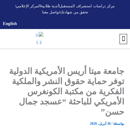
خطي
مركز دراسات استشراف المستقبل
أندية طلابية
المركز الإعلامي
لى
تحقق من شهادتك
تواصل معنا
لمحتوى
English
تواصل معنا
أندية طلابية
التسجيل والقبول
اكتشف الجامعة
تحقق من شهادتك
البرنامج التأسيسي الجامعي
المركز الإعلامي
مركز استشراف المستقبل
جامعة ميتا أريس الأمريكية الدولية
توفر حماية حقوق النشر والملكية
الفكرية من مكتبة الكونغرس
الأمريكي للباحثة “عسجد جمال
حسن”
بواسطة
/
30 أبريل، 2026