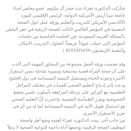
شاركت الدكتورة عفراء بنت حشر آل مكتوم، عضو مجلس أمناء
جامعة ميتا أريس الأمريكية الدولية، الرئيس الإقليمي للبورد
الأكاديمي الأمريكي للتدريب والتعليم بورقة عمل حول الصحة
النفسية في المؤتمر العالمي الثالث للصحة الريفية في حفر الباطن
بالمملكة العربية السعودية، في الجلسة الخامسة من جلسات
المؤتمر التي حملت عنواناً عريضاً: الحلول- التدريب، الابتكار،
والتقنية (الريفيثون REEFATHON )
وقد تضمنت ورقة العمل مجموعة من المحاور المهمة التي أكدت
على أن صحة المرأة قضية مجتمعية وتنموية شاملة تمس استقرار
الأسرة وجودة الحياة ومستقبل التنمية المستدامة في دول الخليج.
ودعت إلى إدماج التعليم الصحي للفتيات في مختلف المراحل
التعليمية مع التركيز على مرحلة المراهقة بأسلوب علمي يحفظ
الخصوصية ويعزز الطمأنينة النفسية. واعتبرت أنَّ التعليم الصحي
هو استثمارٌ طويل الأمد في التنمية المستدامة لما له من أثر في
تعزيز الاستقرار الأسري.
من جانب آخر، بينت الدكتورة عفراء أهمية وضع أطر واضحة
لتوظيف الصحة الرقمية بوصفها أداة داعمة للتوعية الصحية لا بديلاً