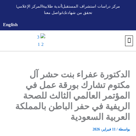
خطي
مركز دراسات استشراف المستقبل
أندية طلابية
المركز الإعلامي
لى
تحقق من شهادتك
تواصل معنا
لمحتوى
English
تواصل معنا
أندية طلابية
التسجيل والقبول
اكتشف الجامعة
تحقق من شهادتك
البرنامج التأسيسي الجامعي
المركز الإعلامي
مركز استشراف المستقبل
الدكتورة عفراء بنت حشر آل
مكتوم تشارك بورقة عمل في
المؤتمر العالمي الثالث للصحة
الريفية في حفر الباطن بالمملكة
العربية السعودية
بواسطة
/
11 فبراير، 2026