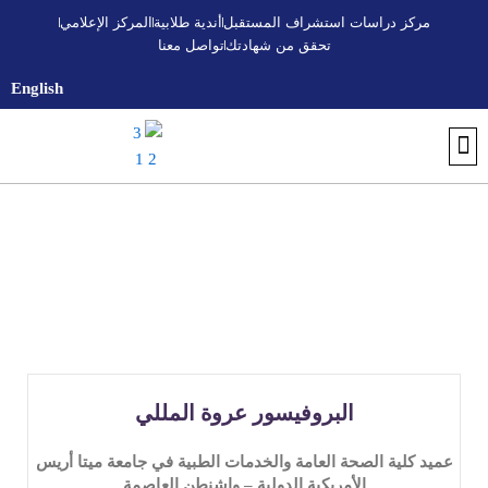
خطي
مركز دراسات استشراف المستقبل
أندية طلابية
المركز الإعلامي
لى
تحقق من شهادتك
تواصل معنا
لمحتوى
English
تواصل معنا
أندية طلابية
التسجيل والقبول
اكتشف الجامعة
تحقق من شهادتك
البرنامج التأسيسي الجامعي
المركز الإعلامي
مركز استشراف المستقبل
البروفيسور عروة المللي
عميد كلية الصحة العامة والخدمات الطبية في جامعة ميتا أريس
الأمريكية الدولية – واشنطن العاصمة