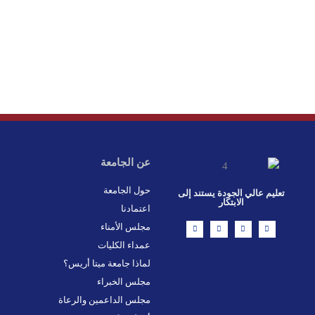
عن الجامعة
حول الجامعة
تعليم عالي الجودة يستند إلى
الابتكار
اعتمادنا
L
X
F
I
مجلس الأمناء
i
-
a
n
n
t
c
s
عمداء الكليات
k
w
e
t
e
i
b
a
d
t
o
g
لماذا جامعة ميتا أريس؟
i
t
o
r
n
e
k
a
مجلس الخبراء
r
-
m
f
مجلس الداعمين والرعاة