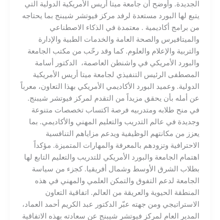
الجديدة. وأوضح أن جامعة ميتا أريس الأمريكية الدولية التي
يتبع لها البورد مستعدة لرفد مركز فيوتشر شيبنج بما يحتاجه
من برامج أكاديمية . معتمدة في الذكاء الاصطناعي
والميتافيرس والصحة العامة والخدمات الطبية والإدارة
والتربية والإعلام والعلوم. كما وقد رحّب من مكتب الجامعة
والبورد الأمريكي في واشنطن العاصمة، الدكتور أسامة
المصطفى الرئيس التنفيذي لجامعة ميتا أريس الأمريكية
الدولية. وعميد البورد الأكاديمي الأمريكي بهذا التعاون، معرباً
عن أمله بأن يحقق مزيداً من التقدم لمركز فيوتشر شيبنج.
في منح طلابه ومتدربيه فرصة اكتساب تخصصات متنوعة
وجديدة في عالم التدريب والتعليم المهني والأكاديمي. بما
يعزز من مكانتهم الوظيفية ويدعم مزاياهم التنافسية
الاحترافية وتزودهم بالمعرفة والمهارات المتميزة. مؤكداً
اهتمام الجامعة والبورد الأمريكي للتدريب والتعليم التابع لها
بطلاب الشرق الأوسط وشمال أفريقيا. كجزء من سياسة
الجامعة لدعم التفوق والتمكن العلمي والمهني في هذه
المنطقة الحيوية والعريقة من العالم. اتفاقية التعاون
الاستراتيجي ومن جهته عبّر الدكتور عبد الكريم أحمد العماد،
المدير العام لمركز فيوتشر شيبنج عن سعادته بهذه الاتفاقية