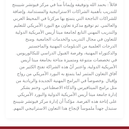
قائلاً : بحمد الله وتوفيقه وإيماناً منا في مركز فيوتشر شييبنج
للتدريب بأهمية الشراكات الاستراتيجية والمستدامة. وإضافة
للشراكات الناجحة التي يتمتع بها مركزنا في المحيط العربي
والعالمي. تم توقيع مذكرة تعاون مع البورد الأمريكي للتعليم
والتدريب المهني التابع لجامعة ميتا أريس الأمريكية الدولية
للتعاون في مجال التدريب والخدمات الجامعية .ومنح
الدرجات العلمية من الدبلومات المهنية والماجستير
والدكتوراه المهنية، وفرصة القبول الدراسي للبكالوريوس.
في تخصصات متنوعة ومتميزة متاحة بجامعة ميتا أريس
الأمريكية الدولية. واعتبر أنّ هذه الشراكة تفتح الكثير من
آفاق التعاون المثمر لما يتمتع به البورد الأمريكي من رواج
وإقبال .وخصوصاً في البرامج المهنية الجديدة والريادية من
مثل برامج الميتافيرس والذكاء الاصطناعي. وختم بشكر
إدارة جامعة ميتا أريس الأمريكية الدولية والبورد الأمريكي
على إتاحة هذه الفرصة. مؤكداً أن إدارة مركز فيوتشر شيبنج
ستبذل جهداً ملموساً لإنجاح هذا التعاون الاستراتيجي المهم.