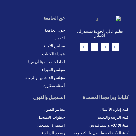
عن الجامعة
حول الجامعة
تعليم عالي الجودة يستند إلى
الابتكار
اعتمادنا
L
X
F
I
مجلس الأمناء
i
-
a
n
n
t
c
s
عمداء الكليات
k
w
e
t
e
i
b
a
d
t
o
g
لماذا جامعة ميتا أريس؟
i
t
o
r
n
e
k
a
مجلس الخبراء
r
-
m
f
مجلس الداعمين والرعاة
أسئلة متكررة
كلياتنا وبرامجنا المعتمدة
التسجيل والقبول
كلية إدارة الأعمال
معايير القبول
كلية التربية والتعليم
خطوات التسجيل
كلية الإعلام والميتافيرس
استمارة التسجيل
كلية الذكاء الاصطناعي والتكنولوجيا
رسوم الدراسة