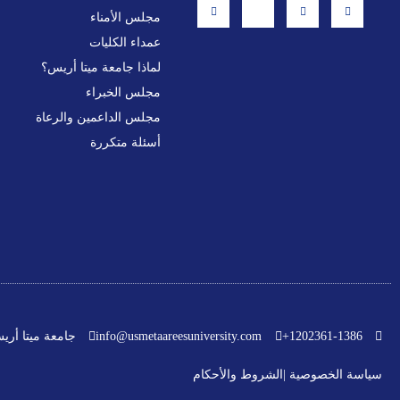
i
-
a
n
مجلس الأمناء
n
t
c
s
k
w
e
t
عمداء الكليات
e
i
b
a
d
t
o
g
i
t
o
r
لماذا جامعة ميتا أريس؟
n
e
k
a
r
-
m
مجلس الخبراء
f
مجلس الداعمين والرعاة
أسئلة متكررة
جامعة ميتا أري
info@usmetaareesuniversity.com
1202361-1386+
سياسة الخصوصية |
الشروط والأحكام