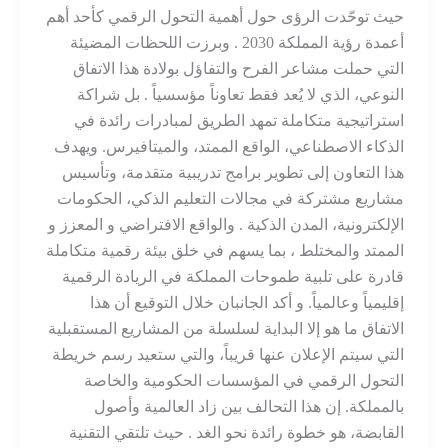
حيث توحّدت الرؤى حول أهمية التحول الرقمي كأحد أهم
أعمدة رؤية المملكة 2030 . وبرزت اللحظات المضيئة
التي حملت مشاعر الفرح والتفاؤل بولادة هذا الاتفاق
النوعي، الذي لا يُعد فقط تعاوناً مؤسسياً . بل شراكة
استراتيجية متكاملة تمهد الطريق لمبادرات رائدة في
الذكاء الاصطناعي، الواقع الممتد، والميتافيرس. ويهدف
هذا التعاون إلى تطوير برامج تدريبية متقدمة، وتأسيس
مشاريع مشتركة في مجالات التعليم الذكي، الحكومات
الإلكترونية، المدن الذكية . والواقع الافتراضي و المعزز و
الممتد والمختلط ، بما يسهم في خلق بيئة رقمية متكاملة
قادرة على تلبية طموحات المملكة في الريادة الرقمية
إقليمياً وعالمياً. و أكد الجانبان خلال التوقيع أن هذا
الاتفاق ما هو إلا البداية لسلسلة من المشاريع المستقبلية
التي سيتم الإعلان عنها قريباً، والتي ستعيد رسم خريطة
التحول الرقمي في المؤسسات الحكومية والخاصة
بالمملكة. إن هذا التحالف بين زاد العالمية وأصول
القابضة، هو خطوة رائدة نحو الغد . حيث تلتقي التقنية