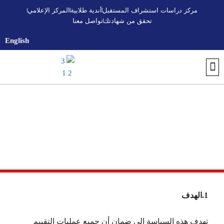
خطي
مركز دراسات استشراف المستقبل
أندية طلابية
المركز الإعلامي
لى
تحقق من شهادتك
تواصل معنا
لمحتوى
English
سياسة الامتحانات وضمان النزاهة
الأكاديمية
1.الهدف
تهدف هذه السياسة إلى ضمان أن جميع عمليات التقييم