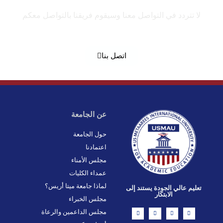
لا تتردد في التواصل معنا وسيقوم فريقنا بالتواصل معكم
اتصل بنا
عن الجامعة
حول الجامعة
اعتمادنا
مجلس الأمناء
عمداء الكليات
لماذا جامعة ميتا أريس؟
تعليم عالي الجودة يستند إلى
الابتكار
مجلس الخبراء
L
X
F
I
مجلس الداعمين والرعاة
i
-
a
n
n
t
c
s