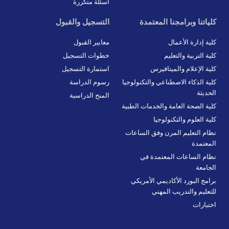
أسئلة متكررة
k
w
e
t
e
i
b
a
d
t
o
g
i
t
o
r
كلياتنا وبرامجنا المعتمدة
التسجيل والقبول
n
e
k
a
r
-
m
f
كلية إدارة الأعمال
معايير القبول
كلية التربية والتعليم
خطوات التسجيل
كلية الإعلام والميتافيرس
استمارة التسجيل
كلية الذكاء الاصطناعي والتكنولوجيا
رسوم الدراسة
الحديثة
المنح الدراسية
كلية الصحة العامة والخدمات الطبية
كلية العلوم والتكنولوجيا
نظام التعليم المرن وفق الساعات
المعتمدة
نظام الساعات المعتمدة في
الجامعة
برامج البورد الأكاديمي الأمريكي
للتعليم والتدريب المهني
اختبارات